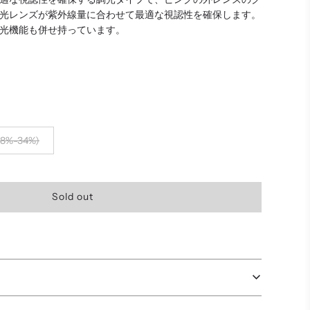
光レンズが紫外線量に合わせて最適な視認性を確保します。
光機能も併せ持っています。
(18%-34%)
l
Sold out
o
a
d
i
n
g
.
.