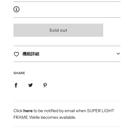
l
Sold out
o
a
d
i
機能詳細
n
g
.
SHARE
.
.
Click
here
to be notified by email when SUPER LIGHT
FRAME Welle becomes available.